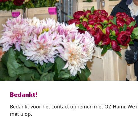
” alt=”photo of Bedankt!”>
Bedankt!
Bedankt voor het contact opnemen met OZ-Hami. We 
met u op.