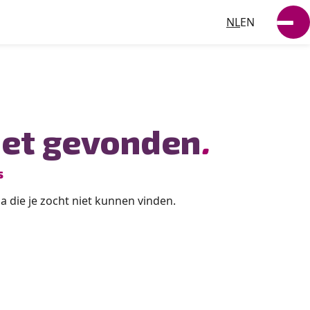
NL
EN
DUURZAAMHEID
NIEUWS
WERKEN BIJ
iet gevonden
.
VACATURES
s
CONTACT
 die je zocht niet kunnen vinden.