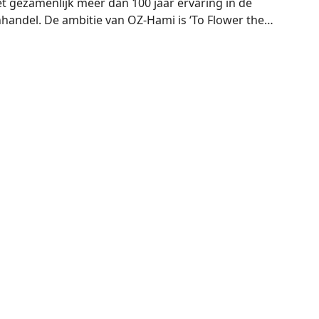
 gezamenlijk meer dan 100 jaar ervaring in de
handel. De ambitie van OZ-Hami is ‘To Flower the
in meer dan 60 landen staan we hier dan ook vol trots
de kennis, ervaring en expertise van OZ Export en
taat nog beter onze klanten te bedienen.