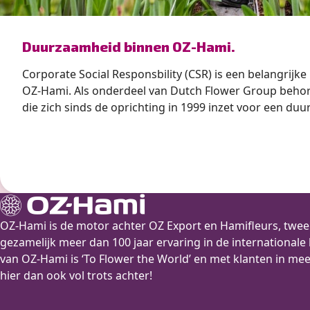
” alt=”photo of Duurzaamheid binnen OZ-Hami.”>
Duurzaamheid binnen OZ-Hami.
Corporate Social Responsbility (CSR) is een belangrij
OZ-Hami. Als onderdeel van Dutch Flower Group beho
die zich sinds de oprichting in 1999 inzet voor een duu
Corporate Social Responsibility (CSR) is een wezenlijk
identiteit en binnen de strategie van Dutch Flower Gro
OZ-Hami is de motor achter OZ Export en Hamifleurs, tw
gezamelijk meer dan 100 jaar ervaring in de international
van OZ-Hami is ‘To Flower the World’ en met klanten in me
hier dan ook vol trots achter!