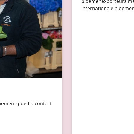
bloemenexporteurs met
internationale bloemen
World’ en met klanten 
achter! Als OZ-Hami geloven we dat je meer bereikt door samen te werken en
door het bundelen van 
Hamifleurs zijn we in s
nemen spoedig contact