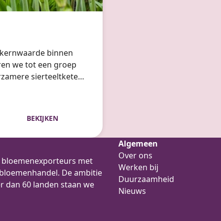
ke kernwaarde binnen
ren we tot een groep
rzamere sierteeltketen.
 onderdeel van onze
up en haar bedrijven.
BEKIJKEN
Algemeen
Over ons
ee bloemenexporteurs met
Werken bij
e bloemenhandel. De ambitie
Duurzaamheid
er dan 60 landen staan we
Nieuws