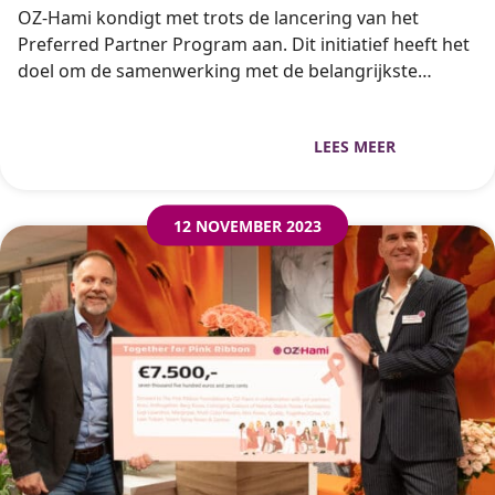
OZ-Hami kondigt met trots de lancering van het
Preferred Partner Program aan. Dit initiatief heeft het
doel om de samenwerking met de belangrijkste
kwekers te versterken, uit te breiden en naar een
hoger niveau te tillen. Het Preferred Partner
LEES MEER
Programma belooft een nieuw tijdperk van
samenwerking tussen OZ-Hami en haar partners met
het streven naar een duurzame relatie met grote
12 NOVEMBER 2023
voordelen voor beide partijen. Het programma biedt
de kwekers van OZ-Hami een voorkeurspositie op het
gebied van promotie, marketing, en strategische
inzichten. Door gezamenlijke kennis, ervaring en
expertise te benutten streven OZ-Hami en de
Preferred Partners naar wereldwijd succes. Als
Preferred Partner ontvang je o.a. jaarlijkse promotie
als Grower of the Week, maandelijkse verkoopdata,
uitnodigingen voor (exclusieve) evenementen, en
brede zichtbaarheid op kantoor, webshops, en social