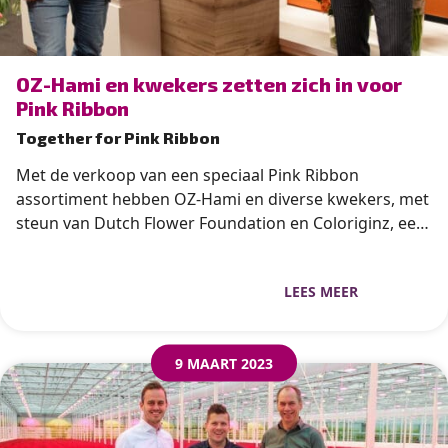
media!
” alt=”photo of OZ-Hami en kwekers zetten zich in voor
OZ-Hami en kwekers zetten zich in voor
Pink Ribbon”>
Pink Ribbon
Together for Pink Ribbon
Met de verkoop van een speciaal Pink Ribbon
assortiment hebben OZ-Hami en diverse kwekers, met
steun van Dutch Flower Foundation en Coloriginz, een
bedrag opgehaald van €7.500,- voor Pink Ribbon, de
nationale organisatie die zich inzet voor de strijd tegen
LEES MEER
borstkanker. Maar liefst 1 op de 7 vrouwen in
Nederland krijgt borstkanker. Elk jaar overlijden er in
Nederland nog steeds ongeveer 3.000 mensen (99,2%
9 MAART 2023
daarvan is vrouw) aan de gevolgen van borstkanker.
Dat zijn er elke dag ongeveer 9. Pink Ribbon haalt geld
op voor projecten en onderzoek om borstkanker te
voorkomen en om het beter te kunnen behandelen.