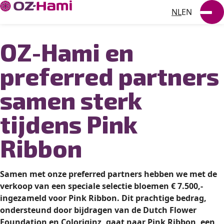
NL
EN
DUURZAAMHEID
OZ-Hami en
NIEUWS
preferred partners
WERKEN BIJ
samen sterk
VACATURES
tijdens Pink
CONTACT
Ribbon
Samen met onze preferred partners hebben we met de
verkoop van een speciale selectie bloemen € 7.500,-
ingezameld voor Pink Ribbon. Dit prachtige bedrag,
ondersteund door bijdragen van de Dutch Flower
Foundation en Coloriginz, gaat naar Pink Ribbon, een