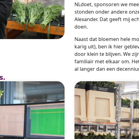
NLdoet, sponsoren we mee a
stonden onder andere onze 
Alexander. Dat geeft mij e
doen.
Naast dat bloemen hele moo
karig uit), ben ik hier geb
door klein te blijven. We zi
familiair met elkaar om. Het
al langer dan een decennium
s
.