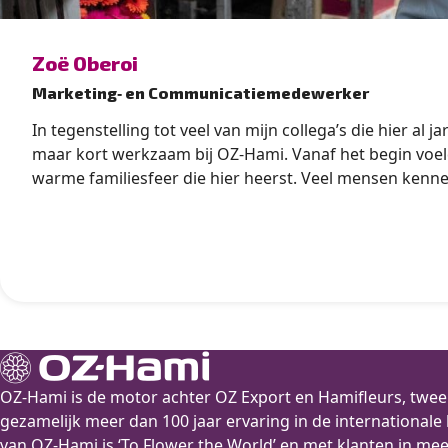
” alt=”photo of Zoë Oberoi”>
Zoë Oberoi
Marketing‑ en Communicatiemedewerker
In tegenstelling tot veel van mijn collega’s die hier al 
maar kort werkzaam bij OZ-Hami. Vanaf het begin voeld
warme familiesfeer die hier heerst. Veel mensen kenne
ze staan enorm open voor nieuwe gezichten. Dankzij 
voelde ik me al snel onderdeel van de OZ-Hami familie. Momenteel werk 
als marketing en communicatie medewerker. Elke week 
maken van content van de prachtige bloemen die we e
opsturen. Het blijft elke dag indrukwekkend om het log
Elke dag is anders, en dat is precies wat ik zo leuk vind
bloemenbranche. Het aanbod van bloemen varieert dag
schakelen vereist. Hoewel ik zelf geen achtergrond heb in de
bloemenbranche, zijn er gelukkig genoeg collega’s die
OZ-Hami is de motor achter OZ Export en Hamifleurs, tw
bloemen kunnen en willen vertellen. Hun enthousiasm
gezamelijk meer dan 100 jaar ervaring in de international
ervoor dat ik me snel heb kunnen inwerken en nu met v
van OZ-Hami is ‘To Flower the World’ en met klanten in me