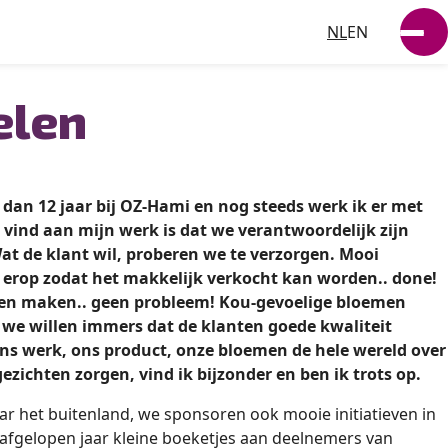
NL
EN
DUURZAAMHEID
elen
NIEUWS
WERKEN BIJ
 dan 12 jaar bij OZ-Hami en nog steeds werk ik er met
VACATURES
uk vind aan mijn werk is dat we verantwoordelijk zijn
Wat de klant wil, proberen we te verzorgen. Mooi
CONTACT
 erop zodat het makkelijk verkocht kan worden.. done!
en maken.. geen probleem! Kou-gevoelige bloemen
 we willen immers dat de klanten goede kwaliteit
ons werk, ons product, onze bloemen de hele wereld over
gezichten zorgen, vind ik bijzonder en ben ik trots op.
ar het buitenland, we sponsoren ook mooie initiatieven in
afgelopen jaar kleine boeketjes aan deelnemers van