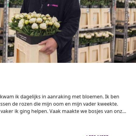
cie”>
 kwam ik dagelijks in aanraking met bloemen. Ik ben
ssen de rozen die mijn oom en mijn vader kweekte.
vaker ik ging helpen. Vaak maakte we bosjes van onze
an vrienden en familie. Zo ben ik eigenlijk mijn hele
anche blijven plakken. Op dit moment ben ik werkzaam
ntrum bij OZ-Hami. Na een open sollicitatie