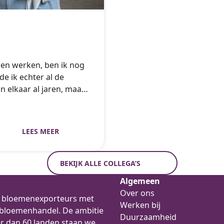
jaren werken, ben ik nog
e ik echter al de
n elkaar al jaren, maar
deze open houding
ik
heb ik plezier met het
LEES MEER
lke dag met zorg
istieke proces te zien.
 aan de
BEKIJK ALLE COLLEGA’S
elijks, wat vaak
Algemeen
Over ons
 met passie over
ee bloemenexporteurs met
Werken bij
e en kennis zorgen
e bloemenhandel. De ambitie
Duurzaamheid
eel plezier mijn
er dan 60 landen staan we