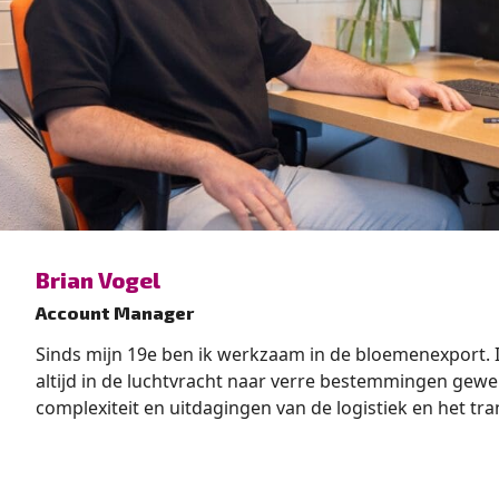
” alt=”photo of Brian Vogel”>
Brian Vogel
Account Manager
Sinds mijn 19e ben ik werkzaam in de bloemenexport. 
altijd in de luchtvracht naar verre bestemmingen gewer
complexiteit en uitdagingen van de logistiek en het t
leerde kennen. Vroeger heb ik ook een aantal jaren in
ervaring weet ik wat er in de markt speelt en begrijp ik d
makkelijk gaat bij inkoop. Deze super waardevolle erv