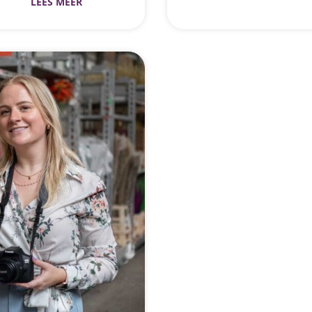
LEES MEER
erken met mijn
ben ik begonnen bij de
afdelingen doorlopen. 
nten wat ik elke dag
afdelingen te werken, e
oemen die wij verkopen
Het is een voldoening 
n verre bestemming
afdeling verwerken en i
mee moet houden bij
Of dat nu via de snelw
n het
elke dag in een fijne werk
n, is wat ik leuk vind
me blij om onderdeel te
anvragen komen, zie ik
werken, genieten we oo
ganiseren en hun
activiteit van de perso
me voldoening om te
temming aankomen,
es.