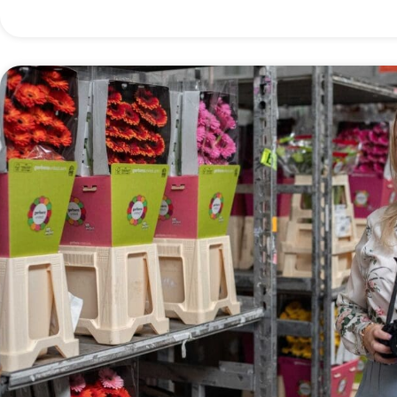
voor mij makkelijker gemaakt om effectief samen te w
collega’s bij inkoop. Sinds een jaar of 10 ben ik erachter gekomen dat
verkopen wel echt mijn ding is. Het contact met de kla
heb, vind ik echt ontzettend leuk en verrijkend. De bl
worden ingepakt in dozen en via luchtvracht naar hu
gebracht. Hier komen veel factoren waar je rekening 
kijken. In deze tak van de handel, gaat alles om de details. Het proces va
constant verbeteren en vernieuwen van alles wat we doe
aan mijn werk. Vooral wanneer klanten met speciale a
dat als een uitdaging om alles zo goed mogelijk te or
verwachtingen te overtreffen. Het geeft mij een enor
zien hoe onze bloemen in perfecte staat op hun bes
wetende dat ik een bijdrage heb geleverd aan dat succ