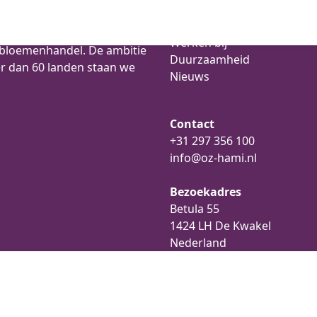
Algemeen
Over ons
ee bloemenexporteurs met
Werken bij
e bloemenhandel. De ambitie
Duurzaamheid
er dan 60 landen staan we
Nieuws
Contact
+31 297 356 100
info@oz-hami.nl
Bezoekadres
Betula 55
1424 LH De Kwakel
Nederland