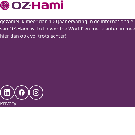
OZ-Hami is de motor achter OZ Export en Hamifleurs, tw
gezamelijk meer dan 100 jaar ervaring in de international
van OZ-Hami is ‘To Flower the World’ en met klanten in me
hier dan ook vol trots achter!
Privacy