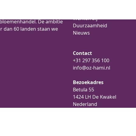
Algemeen
Over ons
ee bloemenexporteurs met
Werken bij
e bloemenhandel. De ambitie
Duurzaamheid
er dan 60 landen staan we
Nieuws
Contact
+31 297 356 100
info@oz-hami.nl
Bezoekadres
Betula 55
1424 LH De Kwakel
Nederland