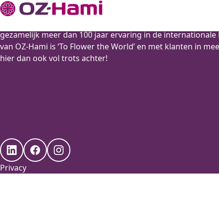
OZ-Hami is de motor achter OZ Export en Hamifleurs, tw
gezamelijk meer dan 100 jaar ervaring in de international
van OZ-Hami is ‘To Flower the World’ en met klanten in me
hier dan ook vol trots achter!
Privacy